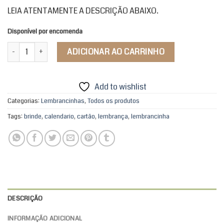
LEIA ATENTAMENTE A DESCRIÇÃO ABAIXO.
Disponível por encomenda
Clips de Papel Meu Ori Paramentas quantidade
ADICIONAR AO CARRINHO
Add to wishlist
Categorias:
Lembrancinhas
,
Todos os produtos
Tags:
brinde
,
calendario
,
cartão
,
lembrança
,
lembrancinha
DESCRIÇÃO
INFORMAÇÃO ADICIONAL