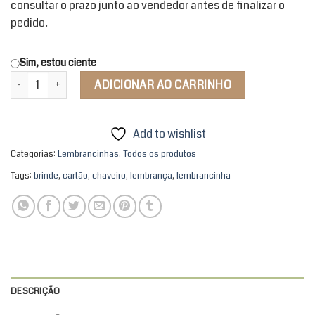
consultar o prazo junto ao vendedor antes de finalizar o
pedido.
Sim, estou ciente
Chaveiro MDF quantidade
ADICIONAR AO CARRINHO
Add to wishlist
Categorias:
Lembrancinhas
,
Todos os produtos
Tags:
brinde
,
cartão
,
chaveiro
,
lembrança
,
lembrancinha
DESCRIÇÃO