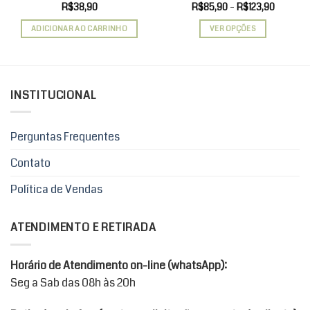
Faixa
R$
38,90
R$
85,90
–
R$
123,90
de
preço:
ADICIONAR AO CARRINHO
VER OPÇÕES
R$85,90
através
Este
R$123,9
produto
tem
várias
INSTITUCIONAL
variantes.
As
opções
Perguntas Frequentes
podem
ser
Contato
escolhidas
Política de Vendas
na
página
do
ATENDIMENTO E RETIRADA
produto
Horário de Atendimento on-line (whatsApp):
Seg a Sab das 08h às 20h