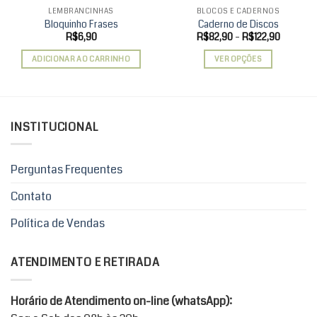
LEMBRANCINHAS
BLOCOS E CADERNOS
Bloquinho Frases
Caderno de Discos
Faixa
R$
6,90
R$
82,90
–
R$
122,90
de
preço:
ADICIONAR AO CARRINHO
VER OPÇÕES
R$82,90
através
Este
R$122,9
produto
tem
várias
INSTITUCIONAL
variantes.
As
opções
Perguntas Frequentes
podem
ser
Contato
escolhidas
Política de Vendas
na
página
do
ATENDIMENTO E RETIRADA
produto
Horário de Atendimento on-line (whatsApp):