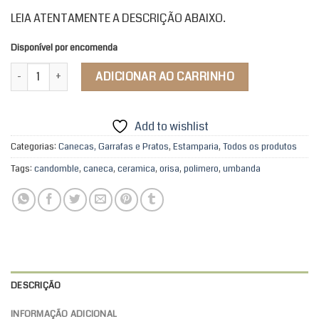
LEIA ATENTAMENTE A DESCRIÇÃO ABAIXO.
Disponível por encomenda
Caneca Cerâmica Meu Ori quantidade
ADICIONAR AO CARRINHO
Add to wishlist
Categorias:
Canecas, Garrafas e Pratos
,
Estamparia
,
Todos os produtos
Tags:
candomble
,
caneca
,
ceramica
,
orisa
,
polimero
,
umbanda
DESCRIÇÃO
INFORMAÇÃO ADICIONAL