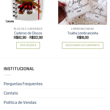
wishlist
wishlist
BLOCOS E CADERNOS
LEMBRANCINHAS
Caderno de Discos
Toalha Lembrancinha
Faixa
R$
82,90
–
R$
122,90
R$
18,00
de
preço:
VER OPÇÕES
ADICIONAR AO CARRINHO
R$82,90
através
Este
R$122,90
produto
tem
várias
INSTITUCIONAL
variantes.
As
opções
Perguntas Frequentes
podem
ser
Contato
escolhidas
Política de Vendas
na
página