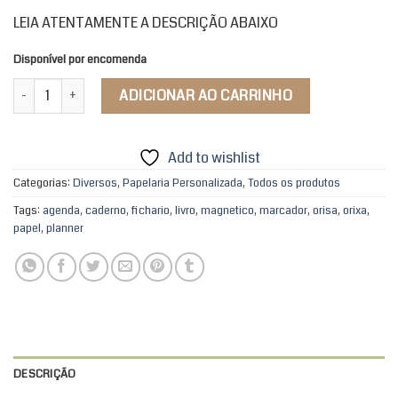
LEIA ATENTAMENTE A DESCRIÇÃO ABAIXO
Disponível por encomenda
Marcador de Página Magnético quantidade
ADICIONAR AO CARRINHO
Add to wishlist
Categorias:
Diversos
,
Papelaria Personalizada
,
Todos os produtos
Tags:
agenda
,
caderno
,
fichario
,
livro
,
magnetico
,
marcador
,
orisa
,
orixa
,
papel
,
planner
DESCRIÇÃO