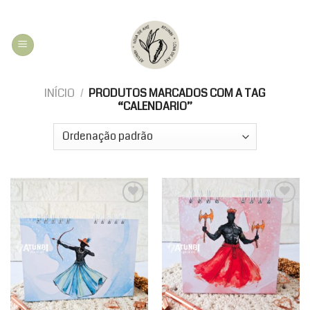
Skip
to
content
INÍCIO
/
PRODUTOS MARCADOS COM A TAG
“CALENDARIO”
Add to
Add to
wishlist
wishlist