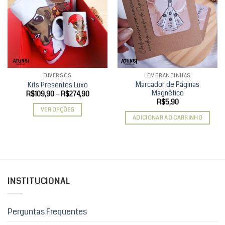
Add to
Add to
wishlist
wishlist
DIVERSOS
LEMBRANCINHAS
Marcador de Páginas
Kits Presentes Luxo
Magnético
Faixa
R$
109,90
–
R$
274,90
de
R$
5,90
preço:
VER OPÇÕES
R$109,90
ADICIONAR AO CARRINHO
através
Este
R$274,90
produto
tem
várias
variantes.
As
INSTITUCIONAL
opções
podem
ser
Perguntas Frequentes
escolhidas