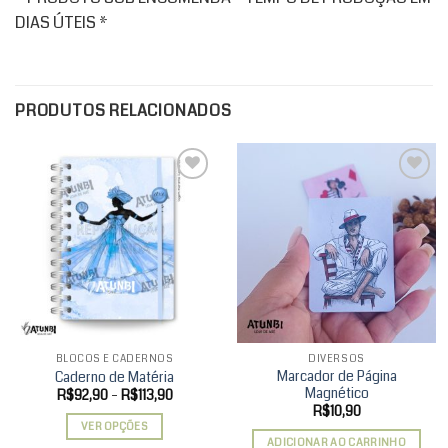
DIAS ÚTEIS *
PRODUTOS RELACIONADOS
Add to
Add to
wishlist
wishlist
BLOCOS E CADERNOS
DIVERSOS
Marcador de Página
Caderno de Matéria
Magnético
Faixa
R$
92,90
–
R$
113,90
de
R$
10,90
preço:
VER OPÇÕES
R$92,90
ADICIONAR AO CARRINHO
através