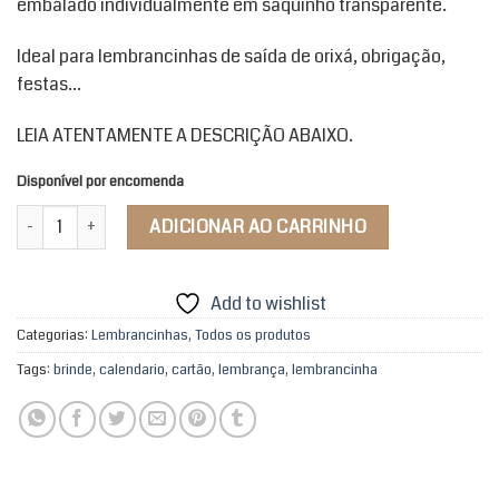
embalado individualmente em saquinho transparente.
Ideal para lembrancinhas de saída de orixá, obrigação,
festas…
LEIA ATENTAMENTE A DESCRIÇÃO ABAIXO.
Disponível por encomenda
Clips de Papel quantidade
ADICIONAR AO CARRINHO
Add to wishlist
Categorias:
Lembrancinhas
,
Todos os produtos
Tags:
brinde
,
calendario
,
cartão
,
lembrança
,
lembrancinha