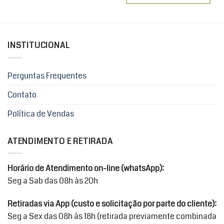
Este
R$113,90
produto
tem
várias
variantes.
INSTITUCIONAL
As
opções
podem
Perguntas Frequentes
ser
Contato
escolhidas
na
Política de Vendas
página
do
produto
ATENDIMENTO E RETIRADA
Horário de Atendimento on-line (whatsApp):
Seg a Sab das 08h às 20h
Retiradas via App (custo e solicitação por parte do cliente):
Seg a Sex das 08h às 18h (retirada previamente combinada