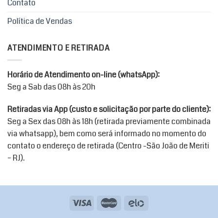
Contato
escolhidas
na
Política de Vendas
página
do
produto
ATENDIMENTO E RETIRADA
Horário de Atendimento on-line (whatsApp):
Seg a Sab das 08h às 20h
Retiradas via App (custo e solicitação por parte do cliente):
Seg a Sex das 08h às 18h (retirada previamente combinada
via whatsapp), bem como será informado no momento do
contato o endereço de retirada (Centro -São João de Meriti
– RJ).