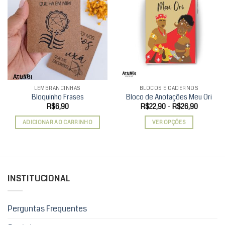
Add to
Add to
wishlist
wishlist
LEMBRANCINHAS
BLOCOS E CADERNOS
Bloquinho Frases
Bloco de Anotações Meu Ori
Faixa
R$
6,90
R$
22,90
–
R$
26,90
de
preço:
ADICIONAR AO CARRINHO
VER OPÇÕES
R$22,90
através
Este
R$26,90
produto
tem
várias
variantes.
INSTITUCIONAL
As
opções
podem
Perguntas Frequentes
ser