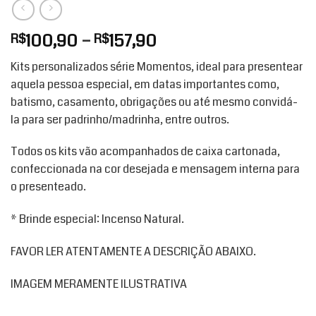
Faixa
100,90
–
157,90
R$
R$
de
Kits personalizados série Momentos, ideal para presentear
preço:
aquela pessoa especial, em datas importantes como,
R$100,90
batismo, casamento, obrigações ou até mesmo convidá-
através
la para ser padrinho/madrinha, entre outros.
R$157,90
Todos os kits vão acompanhados de caixa cartonada,
confeccionada na cor desejada e mensagem interna para
o presenteado.
* Brinde especial: Incenso Natural.
FAVOR LER ATENTAMENTE A DESCRIÇÃO ABAIXO.
IMAGEM MERAMENTE ILUSTRATIVA