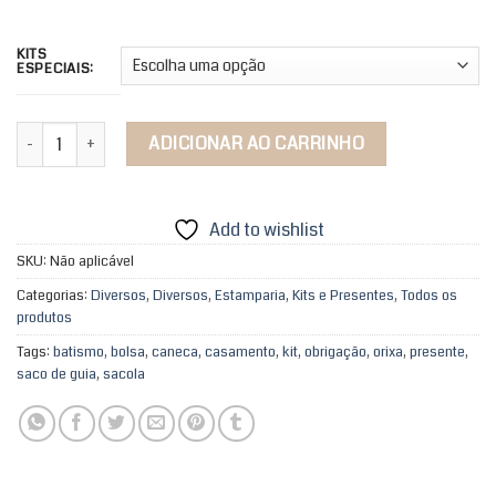
KITS
ESPECIAIS:
Kits Momentos quantidade
ADICIONAR AO CARRINHO
Add to wishlist
SKU:
Não aplicável
Categorias:
Diversos
,
Diversos
,
Estamparia
,
Kits e Presentes
,
Todos os
produtos
Tags:
batismo
,
bolsa
,
caneca
,
casamento
,
kit
,
obrigação
,
orixa
,
presente
,
saco de guia
,
sacola