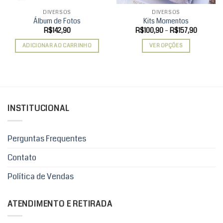
DIVERSOS
DIVERSOS
Álbum de Fotos
Kits Momentos
Faixa
R$
142,90
R$
100,90
–
R$
157,90
de
preço:
ADICIONAR AO CARRINHO
VER OPÇÕES
R$100,9
através
Este
R$157,9
produto
tem
várias
variantes.
INSTITUCIONAL
As
opções
podem
Perguntas Frequentes
ser
escolhidas
Contato
na
página
Política de Vendas
do
produto
ATENDIMENTO E RETIRADA