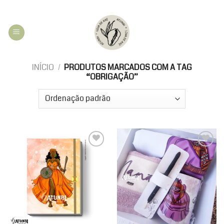
Skip
to
content
INÍCIO
/
PRODUTOS MARCADOS COM A TAG
“OBRIGAÇÃO”
Add to
Add to
wishlist
wishlist