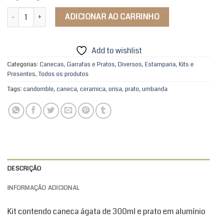
Kit Caneca e Prato Ágata Meu Ori Paramentas quantidade
ADICIONAR AO CARRINHO
Add to wishlist
Categorias:
Canecas, Garrafas e Pratos
,
Diversos
,
Estamparia
,
Kits e
Presentes
,
Todos os produtos
Tags:
candomble
,
caneca
,
ceramica
,
orisa
,
prato
,
umbanda
DESCRIÇÃO
INFORMAÇÃO ADICIONAL
Kit contendo caneca ágata de 300ml e prato em alumínio