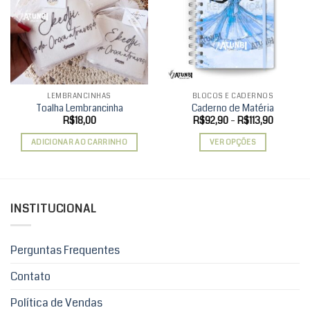
Add to
Add to
wishlist
wishlist
LEMBRANCINHAS
BLOCOS E CADERNOS
Toalha Lembrancinha
Caderno de Matéria
Faixa
R$
18,00
R$
92,90
–
R$
113,90
de
preço:
ADICIONAR AO CARRINHO
VER OPÇÕES
R$92,90
através
Este
R$113,90
produto
tem
várias
INSTITUCIONAL
variantes.
As
opções
Perguntas Frequentes
podem
ser
Contato
escolhidas
Política de Vendas
na