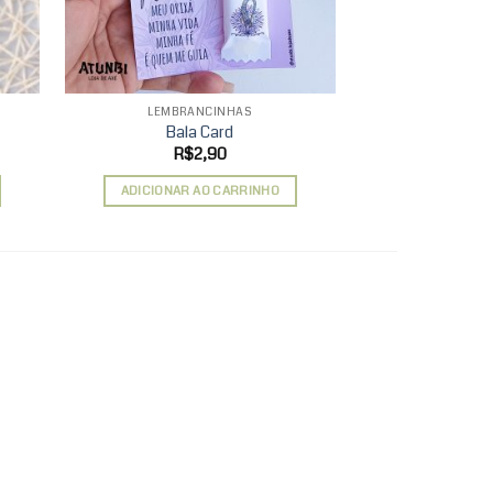
LEMBRANCINHAS
DIV
Bala Card
Marcador de P
R$
2,90
R$
ADICIONAR AO CARRINHO
ADICIONAR 