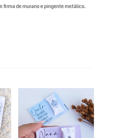
 firma de murano e pingente metálico.
d to
Add to
hlist
wishlist