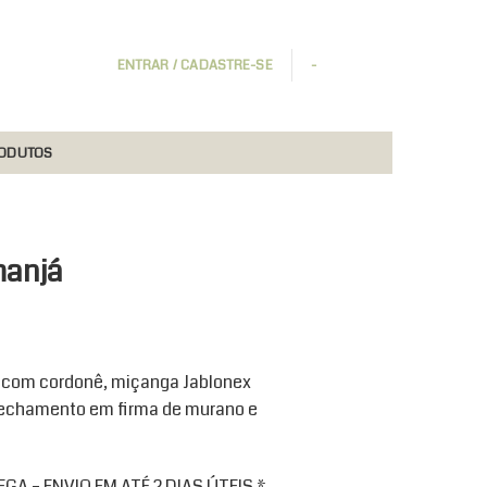
ENTRAR / CADASTRE-SE
-
RODUTOS
manjá
 com cordonê, miçanga Jablonex
 fechamento em firma de murano e
A – ENVIO EM ATÉ 2 DIAS ÚTEIS *