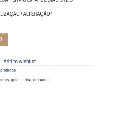
ALIZAÇÃO / ALTERAÇÃO*
O
Add to wishlist
 produtos
contas
,
guias
,
orisa
,
umbanda