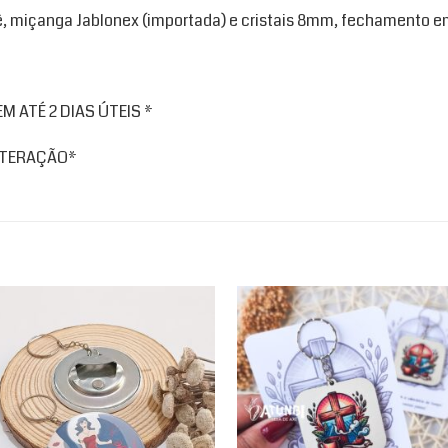
, miçanga Jablonex (importada) e cristais 8mm, fechamento em
 ATÉ 2 DIAS ÚTEIS *
ALTERAÇÃO*
Add to
Ad
wishlist
wis