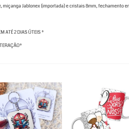
, miçanga Jablonex (importada) e cristais 8mm, fechamento em
 ATÉ 2 DIAS ÚTEIS *
ALTERAÇÃO*
Add to
Ad
wishlist
wis