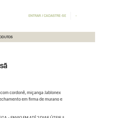
ENTRAR / CADASTRE-SE
-
RODUTOS
nsã
 com cordonê, miçanga Jablonex
 fechamento em firma de murano e
A – ENVIO EM ATÉ 2 DIAS ÚTEIS *