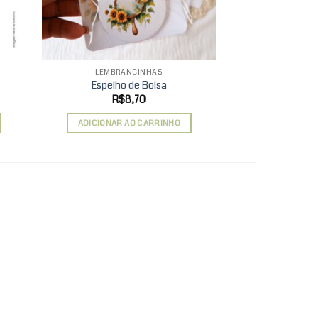
LEMBRANCINHAS
AGENDAS 
Espelho de Bolsa
Planner Sem
R$
8,70
R$
ADICIONAR AO CARRINHO
ADICIONAR 