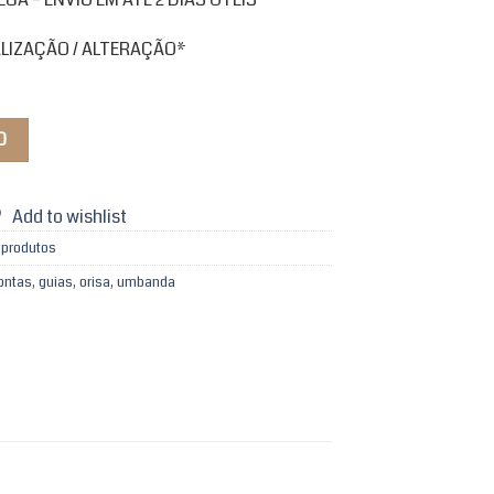
ALIZAÇÃO / ALTERAÇÃO*
O
Add to wishlist
 produtos
contas
,
guias
,
orisa
,
umbanda