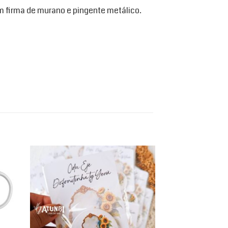
 firma de murano e pingente metálico.
d to
Add to
hlist
wishlist