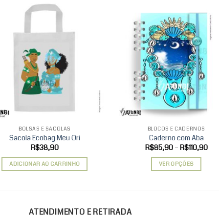
Add to
Ad
wishlist
wis
BOLSAS E SACOLAS
BLOCOS E CADERNOS
Sacola Ecobag Meu Ori
Caderno com Aba
Fai
R$
38,90
R$
85,90
–
R$
110,90
de
pre
ADICIONAR AO CARRINHO
VER OPÇÕES
R$
atr
Este
R$1
produto
tem
várias
ATENDIMENTO E RETIRADA