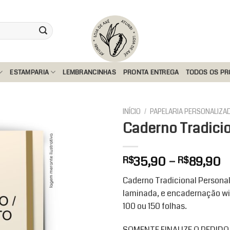
ESTAMPARIA
LEMBRANCINHAS
PRONTA ENTREGA
TODOS OS P
INÍCIO
/
PAPELARIA PERSONALIZA
Caderno Tradicio
Add to
F
35,90
–
89,90
R$
R$
wishlist
d
Caderno Tradicional Personal
p
laminada, e encadernação wi
R
100 ou 150 folhas.
a
R
SOMENTE FINALIZE O PEDID