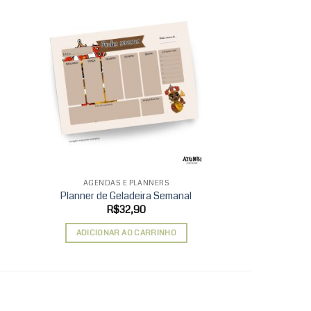
d to
Add to
hlist
wishlist
AGENDAS E PLANNERS
LEMBRA
Planner de Geladeira Semanal
Espelho
xa
R$
32,90
R$
ço:
ADICIONAR AO CARRINHO
ADICIONAR 
85,90
avés
10,90