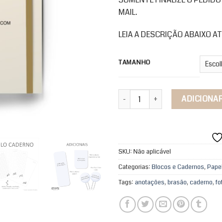
MAIL.
LEIA A DESCRIÇÃO ABAIXO 
TAMANHO
Caderno Tradicional Personaliza
ADICIONA
SKU:
Não aplicável
Categorias:
Blocos e Cadernos
,
Papel
Tags:
anotações
,
brasão
,
caderno
,
fo