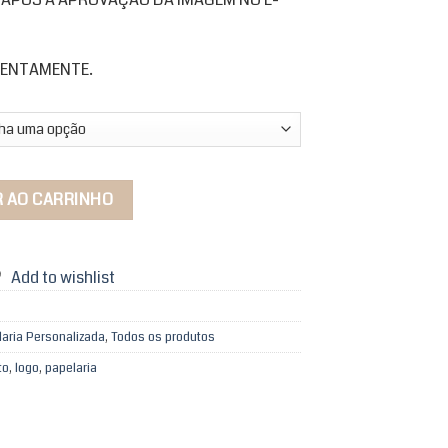
ATENTAMENTE.
do quantidade
R AO CARRINHO
Add to wishlist
aria Personalizada
,
Todos os produtos
to
,
logo
,
papelaria