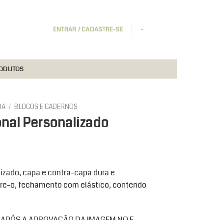
ENTRAR / CADASTRE-SE
-
RODUTOS
DA
/
BLOCOS E CADERNOS
nal Personalizado
aixa
e
izado, capa e contra-capa dura e
reço:
re-o, fechamento com elástico, contendo
$35,90
través
$89,90
O APÓS A APROVAÇÃO DA IMAGEM NO E-