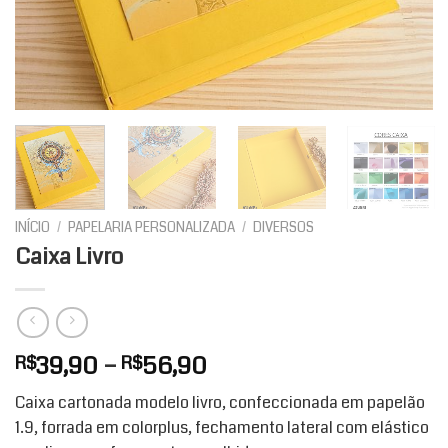
INÍCIO
/
PAPELARIA PERSONALIZADA
/
DIVERSOS
Caixa Livro
Faixa
39,90
–
56,90
R$
R$
de
Caixa cartonada modelo livro, confeccionada em papelão
preço:
1.9, forrada em colorplus, fechamento lateral com elástico
R$39,90