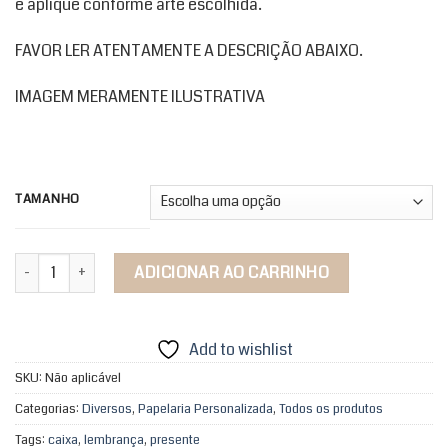
e aplique conforme arte escolhida.
através
R$56,90
FAVOR LER ATENTAMENTE A DESCRIÇÃO ABAIXO.
IMAGEM MERAMENTE ILUSTRATIVA
TAMANHO
Caixa Livro quantidade
ADICIONAR AO CARRINHO
Add to wishlist
SKU:
Não aplicável
Categorias:
Diversos
,
Papelaria Personalizada
,
Todos os produtos
Tags:
caixa
,
lembrança
,
presente