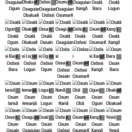
Oxaguian
Oxaguian
Oxalá
Oxalá
Ogum
Xangô
Bara
Logun
Oxaguian
Oxaguian
Oxaguian
Obaluaê
Oxóssi
Oxumarê
Oxalá
Oxalá
Oxalá
Oxalá
Oxalá
Oxalá
Oxalá
Ogum
Obaluaê
Ossain
Oxaguian
Oxóssi
Oxumarê
Xangô
Oxóssi
Oxóssi
Oxóssi
Oxóssi
Oxum
Bara
Logun
Ogum
Xangô
Bara
Oxóssi
Oxóssi
Ossain
Oxumarê
Oxum
Oxum
Oxum
Oxum
Oxum
Oxum
Oxum
Iansã
Iemanjá
Logun
Nanã
Obá
Ogum
Obaluaê
Oxum
Oxum
Oxum
Oxum
Oxum
Oxum
Oxum
Ossain
Oxaguian
Oxalá
Oxóssi
Oxumarê
Xangô
Yewá