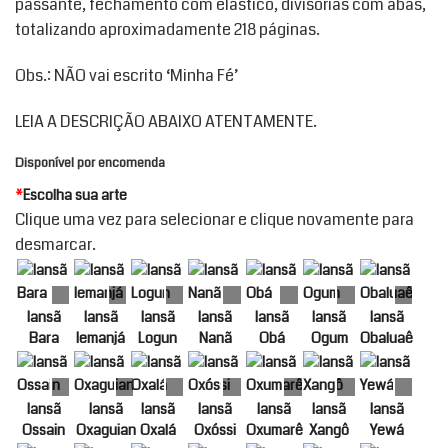
passante, fechamento com elástico, divisórias com abas,
totalizando aproximadamente 218 páginas.
Obs.: NÃO vai escrito ‘Minha Fé’
LEIA A DESCRIÇÃO ABAIXO ATENTAMENTE.
Disponível por encomenda
*
Escolha sua arte
Clique uma vez para selecionar e clique novamente para
desmarcar.
Iansã
Iansã
Iansã
Iansã
Iansã
Iansã
Iansã
Bara
Iemanjá
Logun
Nanã
Obá
Ogum
Obaluaê
Iansã
Iansã
Iansã
Iansã
Iansã
Iansã
Iansã
Ossain
Oxaguian
Oxalá
Oxóssi
Oxumarê
Xangô
Yewá