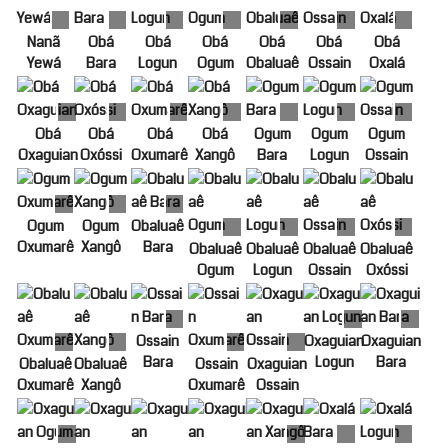
Nanã
Obá
Obá
Obá
Obá
Obá
Obá
Yewá
Bara
Logun
Ogum
Obaluaê
Ossain
Oxalá
Obá
Obá
Obá
Obá
Ogum
Ogum
Ogum
Oxaguian
Oxóssi
Oxumarê
Xangô
Bara
Logun
Ossain
Ogum
Ogum
Obaluaê
Oxumarê
Xangô
Bara
Obaluaê
Obaluaê
Obaluaê
Obaluaê
Ogum
Logun
Ossain
Oxóssi
Ossain
Oxaguian
Oxaguian
Bara
Logun
Bara
Obaluaê
Obaluaê
Ossain
Oxaguian
Oxumarê
Xangô
Oxumarê
Ossain