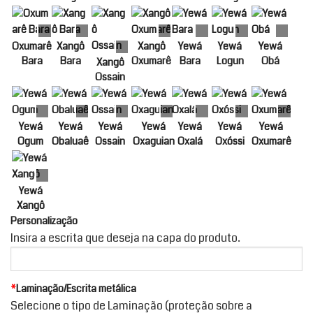
Oxumarê
Xangô
Xangô
Yewá
Yewá
Yewá
Bara
Bara
Oxumarê
Bara
Logun
Obá
Xangô
Ossain
Yewá
Yewá
Yewá
Yewá
Yewá
Yewá
Yewá
Ogum
Obaluaê
Ossain
Oxaguian
Oxalá
Oxóssi
Oxumarê
Yewá
Xangô
Personalização
Insira a escrita que deseja na capa do produto.
*
Laminação/Escrita metálica
Selecione o tipo de Laminação (proteção sobre a