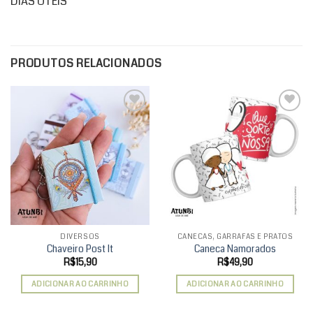
DIAS ÚTEIS “
PRODUTOS RELACIONADOS
Add to
Add to
wishlist
wishlist
DIVERSOS
CANECAS, GARRAFAS E PRATOS
Chaveiro Post It
Caneca Namorados
R$
15,90
R$
49,90
ADICIONAR AO CARRINHO
ADICIONAR AO CARRINHO