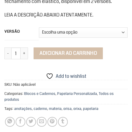
fechamento com elástico, disponível em 2 versões.
através
R$113,90
LEIA A DESCRIÇÃO ABAIXO ATENTAMENTE.
VERSÃO
Caderno de Matéria Meu Ori Paramentas quantidade
ADICIONAR AO CARRINHO
Add to wishlist
SKU:
Não aplicável
Categorias:
Blocos e Cadernos
,
Papelaria Personalizada
,
Todos os
produtos
Tags:
anotações
,
caderno
,
materia
,
orisa
,
orixa
,
papelaria