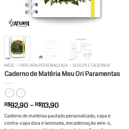
INÍCIO
/
PAPELARIA PERSONALIZADA
/
BLOCOS E CADERNOS
Caderno de Matéria Meu Ori Paramentas
Faixa
92,90
–
113,90
R$
R$
de
Caderno de matérias pautado personalizado, capa e
preço:
contra-capa dura e laminada, encadernação wire-o,
R$92,90