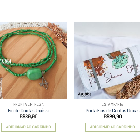
Add to
Ad
wishlist
wis
PRONTA ENTREGA
ESTAMPARIA
Fio de Contas Oxóssi
Porta Fios de Contas Orixás
R$
39,90
R$
89,90
ADICIONAR AO CARRINHO
ADICIONAR AO CARRINHO