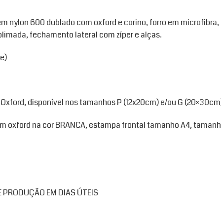
em nylon 600 dublado com oxford e corino, forro em microfibra
limada, fechamento lateral com zíper e alças.
e)
o Oxford, disponível nos tamanhos P (12x20cm) e/ou G (20×30c
m oxford na cor BRANCA, estampa frontal tamanho A4, taman
 PRODUÇÃO EM DIAS ÚTEIS