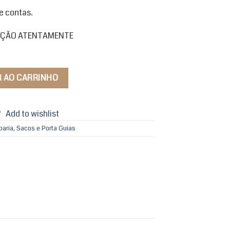
e contas.
RIÇÃO ATENTAMENTE
idade
R AO CARRINHO
Add to wishlist
paria
,
Sacos e Porta Guias