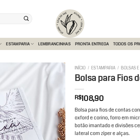
ESTAMPARIA
LEMBRANCINHAS
PRONTA ENTREGA
TODOS OS P
INÍCIO
/
ESTAMPARIA
/
BOLSAS E
Bolsa para Fios 
Add to
108,90
R$
wishlist
Bolsa para fios de contas c
oxford e corino, forro em mi
botão imantado e divisões c
lateral com zíper e alças.