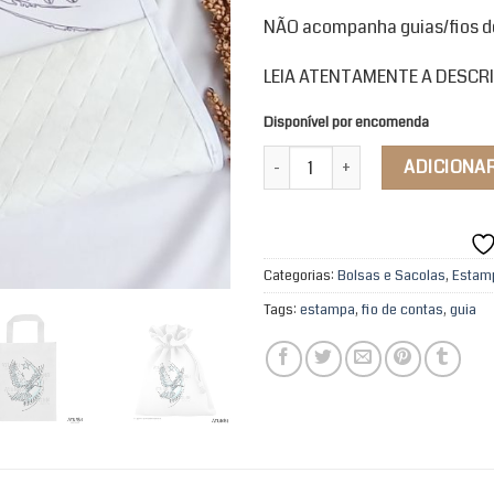
NÃO acompanha guias/fios d
LEIA ATENTAMENTE A DESC
Disponível por encomenda
Bolsa para Fios de Contas quant
ADICIONA
Categorias:
Bolsas e Sacolas
,
Estam
Tags:
estampa
,
fio de contas
,
guia