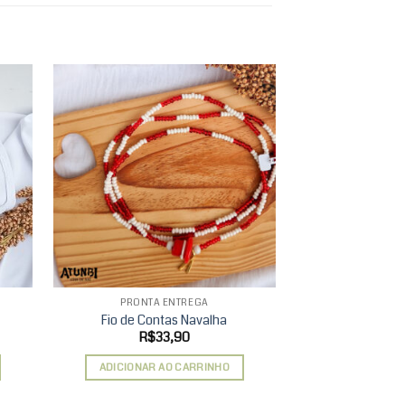
d to
Add to
hlist
wishlist
PRONTA ENTREGA
PRONTA
Fio de Contas Navalha
Fio de C
R$
33,90
R$
ADICIONAR AO CARRINHO
ADICIONAR 