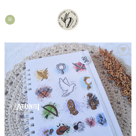
Skip
to
content
Add to
wishlist