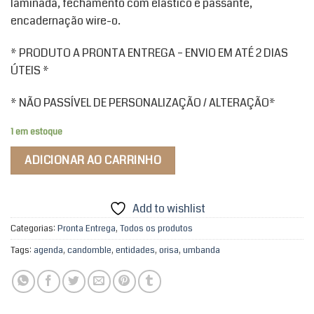
laminada, fechamento com elástico e passante,
encadernação wire-o.
* PRODUTO A PRONTA ENTREGA – ENVIO EM ATÉ 2 DIAS
ÚTEIS *
* NÃO PASSÍVEL DE PERSONALIZAÇÃO / ALTERAÇÃO*
1 em estoque
ADICIONAR AO CARRINHO
Add to wishlist
Categorias:
Pronta Entrega
,
Todos os produtos
Tags:
agenda
,
candomble
,
entidades
,
orisa
,
umbanda