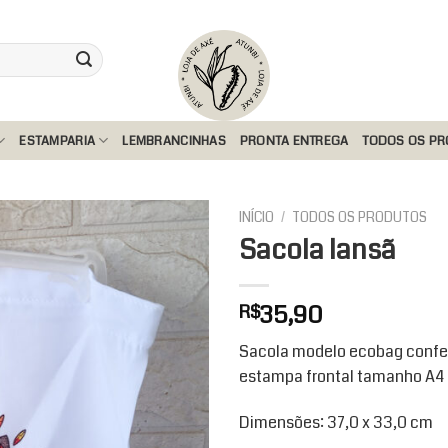
ESTAMPARIA
LEMBRANCINHAS
PRONTA ENTREGA
TODOS OS P
INÍCIO
/
TODOS OS PRODUTOS
Sacola Iansã
Add to
35,90
R$
wishlist
Sacola modelo ecobag confe
estampa frontal tamanho A4 
Dimensões: 37,0 x 33,0 cm