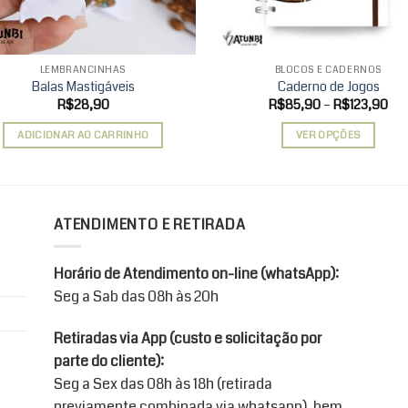
LEMBRANCINHAS
BLOCOS E CADERNOS
Balas Mastigáveis
Caderno de Jogos
Fai
R$
28,90
R$
85,90
–
R$
123,90
de
pre
ADICIONAR AO CARRINHO
VER OPÇÕES
R$
atr
Este
R$1
produto
tem
várias
ATENDIMENTO E RETIRADA
variantes.
As
Horário de Atendimento on-line (whatsApp):
opções
Seg a Sab das 08h às 20h
podem
ser
Retiradas via App (custo e solicitação por
escolhidas
parte do cliente):
na
Seg a Sex das 08h às 18h (retirada
página
previamente combinada via whatsapp), bem