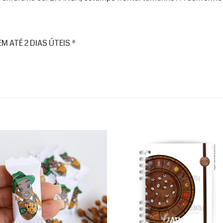
 ATÉ 2 DIAS ÚTEIS *
Add to
Ad
wishlist
wis