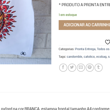
* PRODUTO A PRONTA ENTREG
1 em estoque
ADICIONAR AO CARRINH
Categorias:
Pronta Entrega
,
Todos os
Tags:
candomble
,
catolico
,
ecobag
,
s
oxford na cor BRANCA, estampa frontal tamanho A4 conforme 