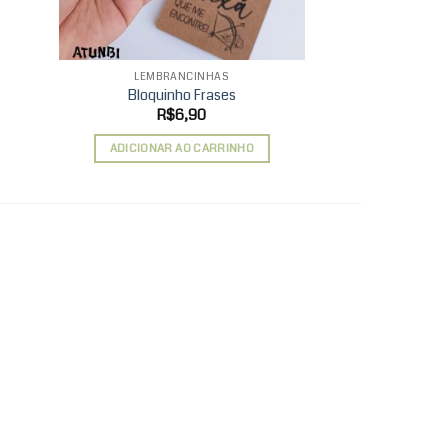
LEMBRANCINHAS
LEMBRA
Bloquinho Frases
Chaveir
xa
R$
6,90
R$
ço:
ADICIONAR AO CARRINHO
ADICIONAR 
85,90
avés
23,90