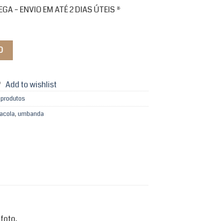
A – ENVIO EM ATÉ 2 DIAS ÚTEIS *
O
Add to wishlist
 produtos
acola
,
umbanda
foto.