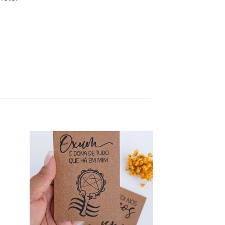
d to
Add to
hlist
wishlist