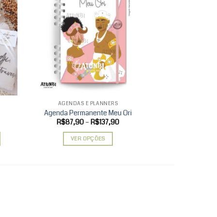
d to
Add to
hlist
wishlist
AGENDAS E PLANNERS
CANECAS, GAR
Agenda Permanente Meu Ori
Caneca Cerâ
Faixa
R$
87,90
–
R$
137,90
R$
de
preço:
VER OPÇÕES
ADICIONAR 
R$87,90
através
Este
R$137,90
produto
tem
várias
variantes.
As