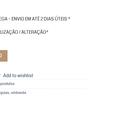
A – ENVIO EM ATÉ 2 DIAS ÚTEIS *
ALIZAÇÃO / ALTERAÇÃO*
O
Add to wishlist
 produtos
 guias
,
umbanda