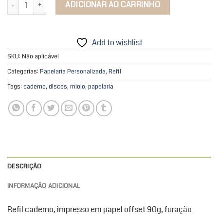
Miolo Caderno - Caderno de Discos quantidade
ADICIONAR AO CARRINHO
Add to wishlist
SKU:
Não aplicável
Categorias:
Papelaria Personalizada
,
Refil
Tags:
caderno
,
discos
,
miolo
,
papelaria
DESCRIÇÃO
INFORMAÇÃO ADICIONAL
Refil caderno, impresso em papel offset 90g, furação