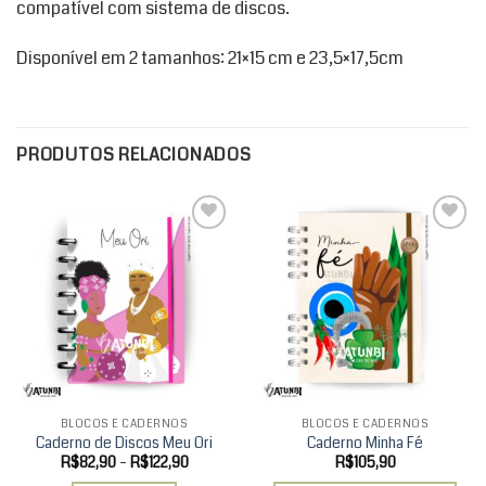
compatível com sistema de discos.
Disponível em 2 tamanhos: 21×15 cm e 23,5×17,5cm
PRODUTOS RELACIONADOS
Add to
Add to
wishlist
wishlist
BLOCOS E CADERNOS
BLOCOS E CADERNOS
Caderno de Discos Meu Ori
Caderno Minha Fé
Faixa
R$
82,90
–
R$
122,90
R$
105,90
de