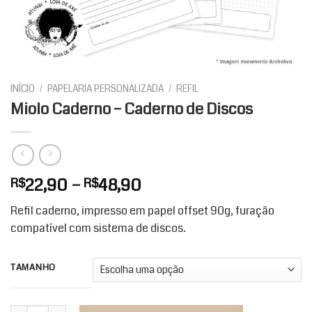
INÍCIO
/
PAPELARIA PERSONALIZADA
/
REFIL
Miolo Caderno – Caderno de Discos
Faixa
22,90
–
48,90
R$
R$
de
Refil caderno, impresso em papel offset 90g, furação
preço:
compatível com sistema de discos.
R$22,90
através
R$48,90
TAMANHO