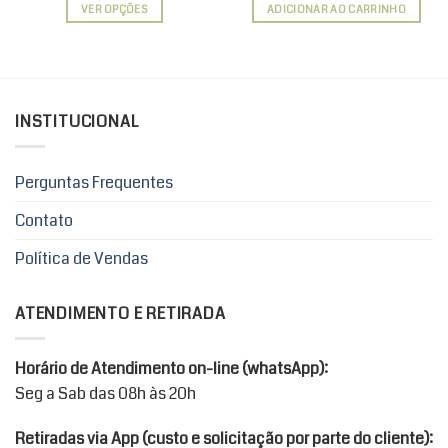
preço:
VER OPÇÕES
ADICIONAR AO CARRINHO
R$82,90
através
Este
R$122,90
produto
tem
várias
variantes.
INSTITUCIONAL
As
opções
podem
Perguntas Frequentes
ser
Contato
escolhidas
na
Política de Vendas
página
do
produto
ATENDIMENTO E RETIRADA
Horário de Atendimento on-line (whatsApp):
Seg a Sab das 08h às 20h
Retiradas via App (custo e solicitação por parte do cliente):