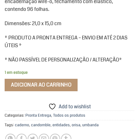
encadernação wire-o, fechamento com elástico,
contendo 96 folhas.
Dimensões: 21,0 x 15,0 cm
* PRODUTO A PRONTA ENTREGA – ENVIO EM ATÉ 2 DIAS
ÚTEIS *
* NÃO PASSÍVEL DE PERSONALIZAÇÃO / ALTERAÇÃO*
1 em estoque
ADICIONAR AO CARRINHO
Add to wishlist
Categorias:
Pronta Entrega
,
Todos os produtos
Tags:
caderno
,
candomble
,
entidades
,
orisa
,
umbanda