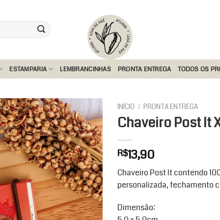
ESTAMPARIA
LEMBRANCINHAS
PRONTA ENTREGA
TODOS OS P
INÍCIO
/
PRONTA ENTREGA
Chaveiro Post It
Add to
13,90
R$
wishlist
Chaveiro Post It contendo 10
personalizada, fechamento co
Dimensão:
5,0 x 5,0cm