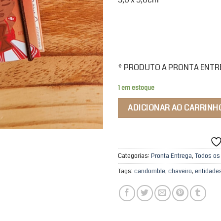
* PRODUTO A PRONTA ENTREG
1 em estoque
ADICIONAR AO CARRINH
Categorias:
Pronta Entrega
,
Todos os
Tags:
candomble
,
chaveiro
,
entidade