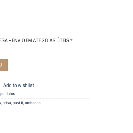
A – ENVIO EM ATÉ 2 DIAS ÚTEIS *
O
Add to wishlist
 produtos
s
,
orisa
,
post it
,
umbanda