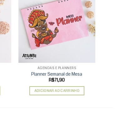
d to
Add to
hlist
wishlist
AGENDAS E PLANNERS
LEMBRA
Planner Semanal de Mesa
Chaveir
R$
71,90
R$
ADICIONAR AO CARRINHO
ADICIONAR 