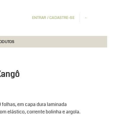
ENTRAR / CADASTRE-SE
-
RODUTOS
 Xangô
0 folhas, em capa dura laminada
m elástico, corrente bolinha e argola.