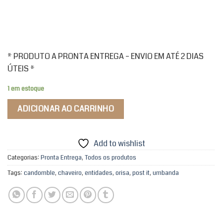
* PRODUTO A PRONTA ENTREGA – ENVIO EM ATÉ 2 DIAS
ÚTEIS *
1 em estoque
ADICIONAR AO CARRINHO
Add to wishlist
Categorias:
Pronta Entrega
,
Todos os produtos
Tags:
candomble
,
chaveiro
,
entidades
,
orisa
,
post it
,
umbanda