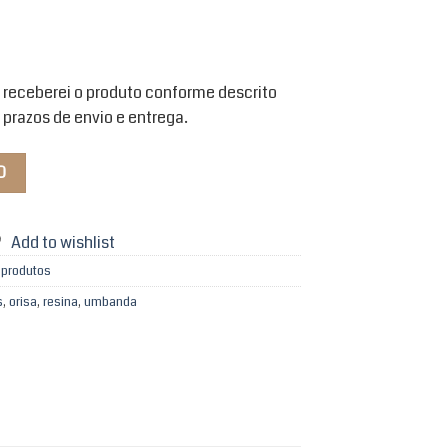
 receberei o produto conforme descrito
 prazos de envio e entrega.
O
Add to wishlist
 produtos
s
,
orisa
,
resina
,
umbanda