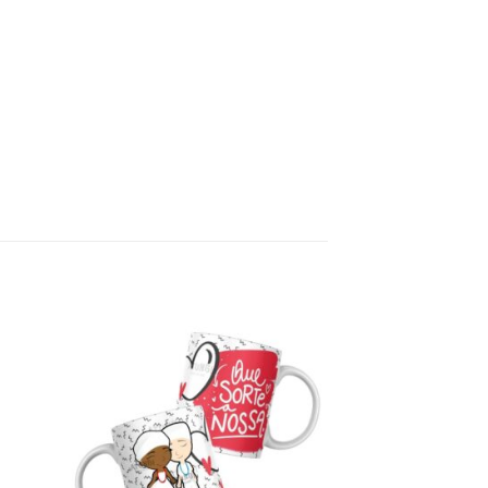
d to
Add to
hlist
wishlist