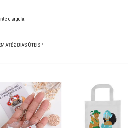
nte e argola.
 ATÉ 2 DIAS ÚTEIS *
Add to
Ad
wishlist
wis