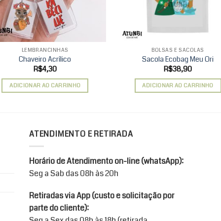
LEMBRANCINHAS
BOLSAS E SACOLAS
Chaveiro Acrílico
Sacola Ecobag Meu Ori
R$
4,30
R$
38,90
ADICIONAR AO CARRINHO
ADICIONAR AO CARRINHO
ATENDIMENTO E RETIRADA
Horário de Atendimento on-line (whatsApp):
Seg a Sab das 08h às 20h
Retiradas via App (custo e solicitação por
parte do cliente):
Seg a Sex das 08h às 18h (retirada