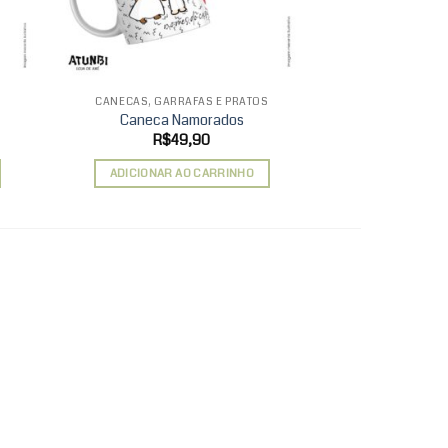
CANECAS, GARRAFAS E PRATOS
BLOCOS E
Caneca Namorados
Caderno Tradi
R$
49,90
R$
35,90
ADICIONAR AO CARRINHO
VER 