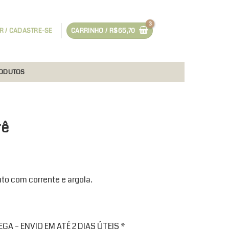
R / CADASTRE-SE
CARRINHO /
R$
65,70
RODUTOS
rê
to com corrente e argola.
A – ENVIO EM ATÉ 2 DIAS ÚTEIS *