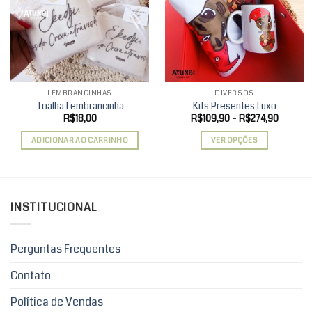
Add to
Add to
wishlist
wishlist
LEMBRANCINHAS
DIVERSOS
Toalha Lembrancinha
Kits Presentes Luxo
Faixa
R$
18,00
R$
109,90
–
R$
274,90
de
preço:
ADICIONAR AO CARRINHO
VER OPÇÕES
R$109,9
através
Este
R$274,
produto
tem
várias
INSTITUCIONAL
variantes.
As
opções
Perguntas Frequentes
podem
ser
Contato
escolhidas
Política de Vendas
na