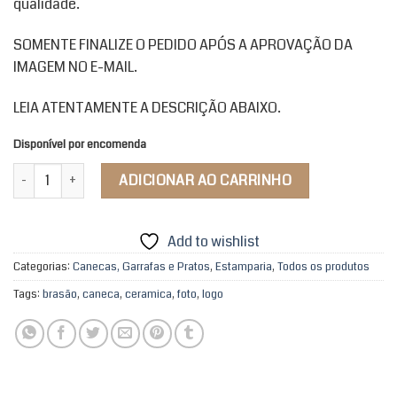
qualidade.
SOMENTE FINALIZE O PEDIDO APÓS A APROVAÇÃO DA
IMAGEM NO E-MAIL.
LEIA ATENTAMENTE A DESCRIÇÃO ABAIXO.
Disponível por encomenda
Caneca Polímero (plástico) Personalizada quantidade
ADICIONAR AO CARRINHO
Add to wishlist
Categorias:
Canecas, Garrafas e Pratos
,
Estamparia
,
Todos os produtos
Tags:
brasão
,
caneca
,
ceramica
,
foto
,
logo