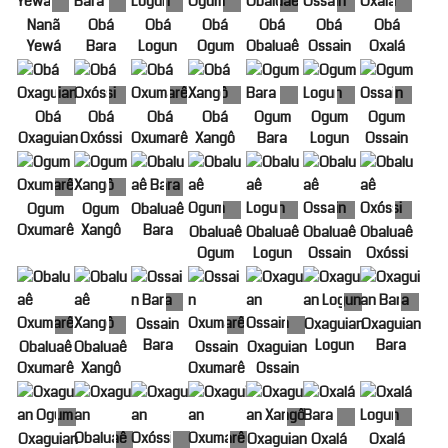
Nanã
Obá
Obá
Obá
Obá
Obá
Obá
Yewá
Bara
Logun
Ogum
Obaluaê
Ossain
Oxalá
Obá
Obá
Obá
Obá
Ogum
Ogum
Ogum
Oxaguian
Oxóssi
Oxumarê
Xangô
Bara
Logun
Ossain
Ogum
Ogum
Obaluaê
Oxumarê
Xangô
Bara
Obaluaê
Obaluaê
Obaluaê
Obaluaê
Ogum
Logun
Ossain
Oxóssi
Ossain
Oxaguian
Oxaguian
Bara
Logun
Bara
Obaluaê
Obaluaê
Ossain
Oxaguian
Oxumarê
Xangô
Oxumarê
Ossain
Oxaguian
Oxaguian
Oxalá
Oxalá