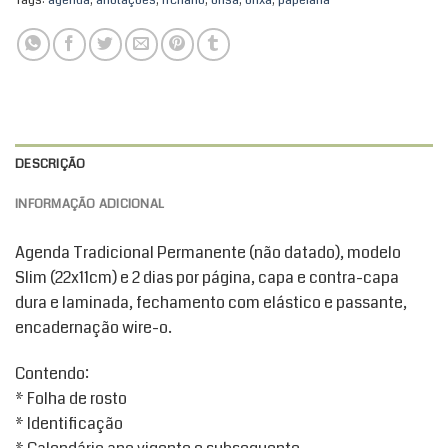
Tags:
agenda
,
anotações
,
fichario
,
orisa
,
orixa
,
papelaria
DESCRIÇÃO
INFORMAÇÃO ADICIONAL
Agenda Tradicional Permanente (não datado), modelo
Slim (22x11cm) e 2 dias por página, capa e contra-capa
dura e laminada, fechamento com elástico e passante,
encadernação wire-o.
Contendo:
* Folha de rosto
* Identificação