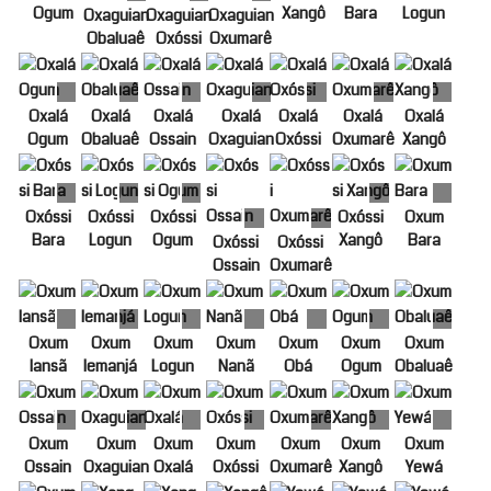
Ogum
Xangô
Bara
Logun
Oxaguian
Oxaguian
Oxaguian
Obaluaê
Oxóssi
Oxumarê
Oxalá
Oxalá
Oxalá
Oxalá
Oxalá
Oxalá
Oxalá
Ogum
Obaluaê
Ossain
Oxaguian
Oxóssi
Oxumarê
Xangô
Oxóssi
Oxóssi
Oxóssi
Oxóssi
Oxum
Bara
Logun
Ogum
Xangô
Bara
Oxóssi
Oxóssi
Ossain
Oxumarê
Oxum
Oxum
Oxum
Oxum
Oxum
Oxum
Oxum
Iansã
Iemanjá
Logun
Nanã
Obá
Ogum
Obaluaê
Oxum
Oxum
Oxum
Oxum
Oxum
Oxum
Oxum
Ossain
Oxaguian
Oxalá
Oxóssi
Oxumarê
Xangô
Yewá