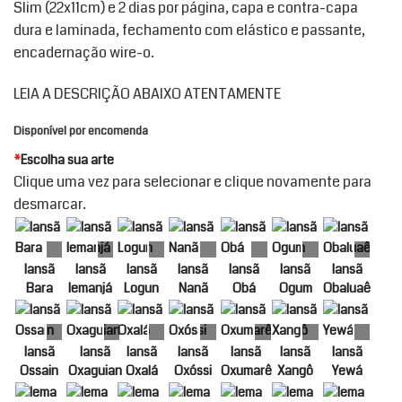
Slim (22x11cm) e 2 dias por página, capa e contra-capa
dura e laminada, fechamento com elástico e passante,
encadernação wire-o.
LEIA A DESCRIÇÃO ABAIXO ATENTAMENTE
Disponível por encomenda
*
Escolha sua arte
Clique uma vez para selecionar e clique novamente para
desmarcar.
Iansã
Iansã
Iansã
Iansã
Iansã
Iansã
Iansã
Bara
Iemanjá
Logun
Nanã
Obá
Ogum
Obaluaê
Iansã
Iansã
Iansã
Iansã
Iansã
Iansã
Iansã
Ossain
Oxaguian
Oxalá
Oxóssi
Oxumarê
Xangô
Yewá