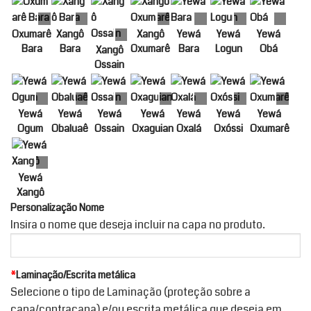
Oxumarê
Xangô
Xangô
Yewá
Yewá
Yewá
Bara
Bara
Oxumarê
Bara
Logun
Obá
Xangô
Ossain
Yewá
Yewá
Yewá
Yewá
Yewá
Yewá
Yewá
Ogum
Obaluaê
Ossain
Oxaguian
Oxalá
Oxóssi
Oxumarê
Yewá
Xangô
Personalização Nome
Insira o nome que deseja incluir na capa no produto.
*
Laminação/Escrita metálica
Selecione o tipo de Laminação (proteção sobre a
capa/contracapa) e/ou escrita metálica que deseja em