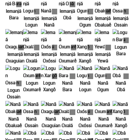
Iemanjá
Iemanjá
Bara
Obá
Iemanjá
Iemanjá
Iemanjá
Iemanjá
Iemanjá
Logun
Nanã
Ogum
Obaluaê
Ossain
Logun
Bara
Iemanjá
Iemanjá
Iemanjá
Iemanjá
Iemanjá
Iemanjá
Oxaguian
Oxalá
Oxóssi
Oxumarê
Xangô
Yewá
Logun
Logun
Nanã
Nanã
Nanã
Nanã
Oxumarê
Xangô
Bara
Logun
Ogum
Obá
Logun
Ossain
Nanã
Nanã
Nanã
Nanã
Nanã
Nanã
Nanã
Obaluaê
Ossain
Oxaguian
Oxalá
Oxóssi
Oxumarê
Xangô