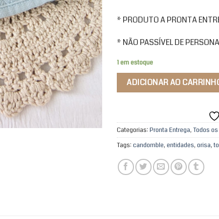
* PRODUTO A PRONTA ENTREG
* NÃO PASSÍVEL DE PERSON
1 em estoque
ADICIONAR AO CARRINH
Categorias:
Pronta Entrega
,
Todos os
Tags:
candomble
,
entidades
,
orisa
,
t