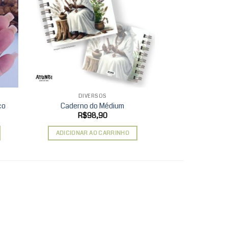
d to
Add to
hlist
wishlist
DIVERSOS
DIV
co
Caderno do Médium
Kits Pres
R$
98,90
R$
109,90
ADICIONAR AO CARRINHO
VER 