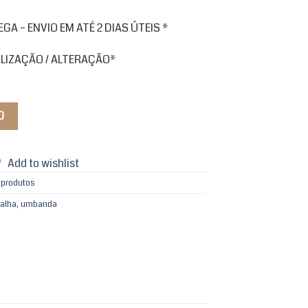
A – ENVIO EM ATÉ 2 DIAS ÚTEIS *
ALIZAÇÃO / ALTERAÇÃO*
O
Add to wishlist
 produtos
oalha
,
umbanda