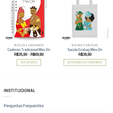
Add to
Add to
wishlist
wishlist
BLOCOS E CADERNOS
BOLSAS E SACOLAS
Caderno Tradicional Meu Ori
Sacola Ecobag Meu Ori
Faixa
R$
35,90
–
R$
89,90
R$
38,90
de
preço:
VER OPÇÕES
ADICIONAR AO CARRINHO
R$35,90
através
Este
R$89,90
produto
tem
várias
variantes.
INSTITUCIONAL
As
opções
podem
Perguntas Frequentes
ser