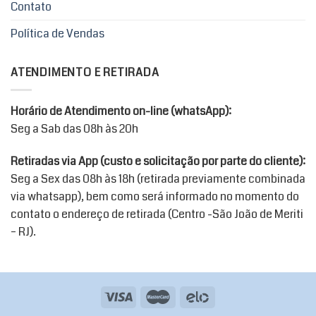
Contato
escolhidas
na
Política de Vendas
página
do
produto
ATENDIMENTO E RETIRADA
Horário de Atendimento on-line (whatsApp):
Seg a Sab das 08h às 20h
Retiradas via App (custo e solicitação por parte do cliente):
Seg a Sex das 08h às 18h (retirada previamente combinada
via whatsapp), bem como será informado no momento do
contato o endereço de retirada (Centro -São João de Meriti
– RJ).