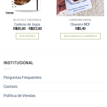
BLOCOS E CADERNOS
LEMBRANCINHAS
Caderno de Jogos
Chaveiro MDF
Faixa
R$
85,90
–
R$
123,90
R$
5,40
de
preço:
VER OPÇÕES
ADICIONAR AO CARRINHO
R$85,90
através
Este
R$123,90
produto
tem
várias
variantes.
INSTITUCIONAL
As
opções
podem
Perguntas Frequentes
ser
Contato
escolhidas
na
Política de Vendas
página
do
produto