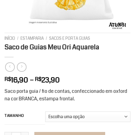
INÍCIO
/
ESTAMPARIA
/
SACOS E PORTA GUIAS
Saco de Guias Meu Ori Aquarela
Faixa
16,90
–
23,90
R$
R$
de
Saco porta guia / fio de contas, confeccionado em oxford
preço:
na cor BRANCA, estampa frontal.
R$16,90
através
R$23,90
TAMANHO