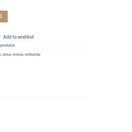
O
Add to wishlist
 produtos
s
,
orisa
,
resina
,
umbanda