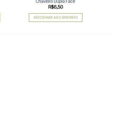
Chaveiro Dupla Face
Caneca
R$
6,50
R$
ADICIONAR AO CARRINHO
ADICIONAR 