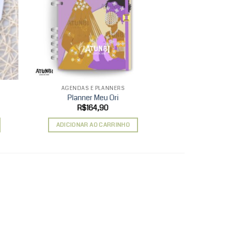
hlist
wishlist
AGENDAS E PLANNERS
AGENDAS 
Planner Meu Ori
Planner 
R$
164,90
R$
ADICIONAR AO CARRINHO
ADICIONAR 