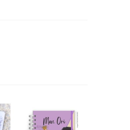
d to
Add to