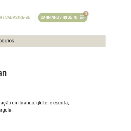
R / CADASTRE-SE
CARRINHO /
R$
65,70
RODUTOS
an
ação em branco, glitter e escrita,
rgola.