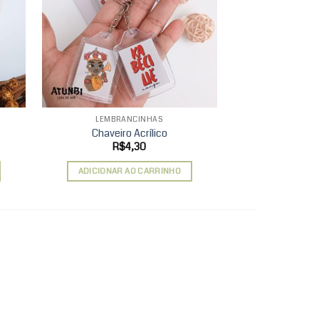
hlist
wishlist
LEMBRANCINHAS
AGENDAS 
Chaveiro Acrílico
Planner
R$
4,30
R$
1
ADICIONAR AO CARRINHO
ADICIONAR 