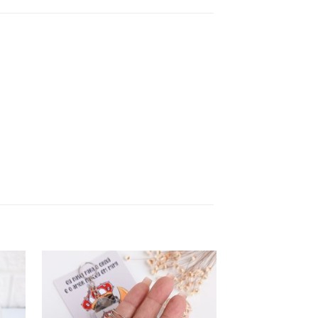
d to
Add to