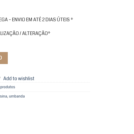
A – ENVIO EM ATÉ 2 DIAS ÚTEIS *
ALIZAÇÃO / ALTERAÇÃO*
O
Add to wishlist
 produtos
esina
,
umbanda