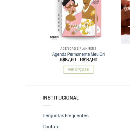
wishlist
AGENDAS E PLANNERS
Agenda Permanente Meu Ori
Faixa
R$
87,90
–
R$
137,90
de
preço:
VER OPÇÕES
R$87,90
através
Este
R$137,90
produto
tem
várias
INSTITUCIONAL
variantes.
As
Perguntas Frequentes
opções
podem
Contato