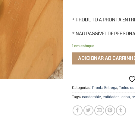
* PRODUTO A PRONTA ENTREG
* NÃO PASSÍVEL DE PERSON
1 em estoque
ADICIONAR AO CARRINH
Categorias:
Pronta Entrega
,
Todos os
Tags:
candomble
,
entidades
,
orisa
,
r