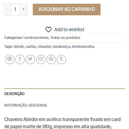
Chaveiro Abridor Meu Ori Paramentas quantidade
ADICIONAR AO CARRINHO
Add to wishlist
Categorias:
Lembrancinhas
,
Todos os produtos
Tags:
brinde
,
cartão
,
chaveiro
,
lembrança
,
lembrancinha
DESCRIÇÃO
INFORMAÇÃO ADICIONAL
Chaveiro Abridor em acrílico transparente fixado em card
de papel matte de 180g, impresso em alta qualidade,