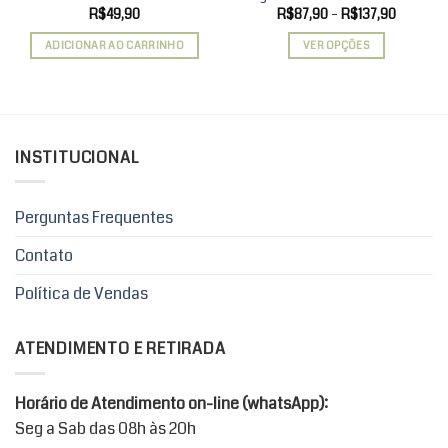
Faixa
R$
49,90
R$
87,90
–
R$
137,90
de
preço:
ADICIONAR AO CARRINHO
VER OPÇÕES
R$87,90
através
Este
R$137,9
produto
tem
várias
variantes.
INSTITUCIONAL
As
opções
podem
Perguntas Frequentes
ser
Contato
escolhidas
na
Política de Vendas
página
do
produto
ATENDIMENTO E RETIRADA
Horário de Atendimento on-line (whatsApp):
Seg a Sab das 08h às 20h