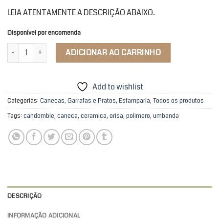
LEIA ATENTAMENTE A DESCRIÇÃO ABAIXO.
Disponível por encomenda
Caneca Polímero Meu Ori Paramentas quantidade
ADICIONAR AO CARRINHO
Add to wishlist
Categorias:
Canecas, Garrafas e Pratos
,
Estamparia
,
Todos os produtos
Tags:
candomble
,
caneca
,
ceramica
,
orisa
,
polimero
,
umbanda
DESCRIÇÃO
INFORMAÇÃO ADICIONAL