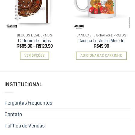
wishlist
wishlist
BLOCOS E CADERNOS
CANECAS, GARRAFAS E PRATOS
Caderno de Jogos
Caneca Cerâmica Meu Ori
Faixa
R$
85,90
–
R$
123,90
R$
49,90
de
preço:
VER OPÇÕES
ADICIONAR AO CARRINHO
R$85,90
através
Este
R$123,90
produto
tem
várias
INSTITUCIONAL
variantes.
As
opções
Perguntas Frequentes
podem
ser
Contato
escolhidas
Política de Vendas
na
página