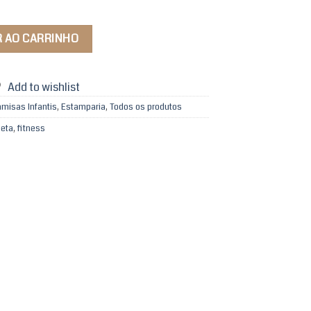
rias quantidade
R AO CARRINHO
Add to wishlist
misas Infantis
,
Estamparia
,
Todos os produtos
eta
,
fitness