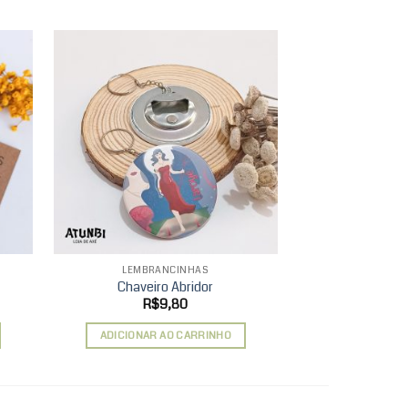
d to
Add to
hlist
wishlist
LEMBRANCINHAS
LEMBRA
Chaveiro Abridor
Chave
R$
9,80
R$
ADICIONAR AO CARRINHO
ADICIONAR 