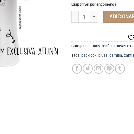
Disponível por encomenda
Camisa Curimba não queima calo
ADICIONA
Categorias:
Body Bebê, Camisas e Ca
Tags:
babylook
,
blusa
,
camisa
,
camis