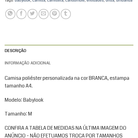
Tags:
babylook
,
camisa
,
camiseta
,
candomble
,
entidades
,
orisa
,
umbanda
DESCRIÇÃO
INFORMAÇÃO ADICIONAL
Camisa poliéster personalizada na cor BRANCA, estampa
tamanho A4.
Modelo: Babylook
Tamanho: M
CONFIRA A TABELA DE MEDIDAS NA ÚLTIMA IMAGEM DO
ANÚNCIO – NÃO EFETUAMOS TROCA POR TAMANHOS