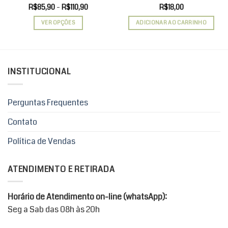
Faixa
R$
85,90
–
R$
110,90
R$
18,00
de
preço:
VER OPÇÕES
ADICIONAR AO CARRINHO
R$85,90
através
Este
R$110,90
produto
tem
várias
INSTITUCIONAL
variantes.
As
opções
Perguntas Frequentes
podem
ser
Contato
escolhidas
Política de Vendas
na
página
do
ATENDIMENTO E RETIRADA
produto
Horário de Atendimento on-line (whatsApp):
Seg a Sab das 08h às 20h