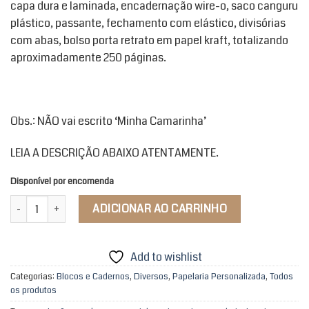
capa dura e laminada, encadernação wire-o, saco canguru
plástico, passante, fechamento com elástico, divisórias
com abas, bolso porta retrato em papel kraft, totalizando
aproximadamente 250 páginas.
Obs.: NÃO vai escrito ‘Minha Camarinha’
LEIA A DESCRIÇÃO ABAIXO ATENTAMENTE.
Disponível por encomenda
Caderno Minha Camarinha Meu Ori Paramentas quantidade
ADICIONAR AO CARRINHO
Add to wishlist
Categorias:
Blocos e Cadernos
,
Diversos
,
Papelaria Personalizada
,
Todos
os produtos