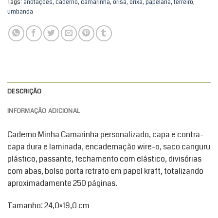
Tags:
anotações
,
caderno
,
camarinha
,
orisa
,
orixa
,
papelaria
,
terreiro
,
umbanda
DESCRIÇÃO
INFORMAÇÃO ADICIONAL
Caderno Minha Camarinha personalizado, capa e contra-
capa dura e laminada, encadernação wire-o, saco canguru
plástico, passante, fechamento com elástico, divisórias
com abas, bolso porta retrato em papel kraft, totalizando
aproximadamente 250 páginas.
Tamanho: 24,0×19,0 cm