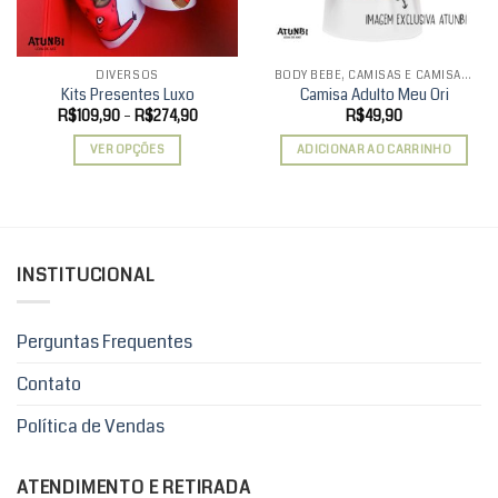
DIVERSOS
BODY BEBÊ, CAMISAS E CAMISAS INFANTIS
Kits Presentes Luxo
Camisa Adulto Meu Ori
Faixa
R$
109,90
–
R$
274,90
R$
49,90
de
preço:
VER OPÇÕES
ADICIONAR AO CARRINHO
R$109,90
através
Este
R$274,90
produto
tem
várias
variantes.
INSTITUCIONAL
As
opções
podem
Perguntas Frequentes
ser
Contato
escolhidas
na
Política de Vendas
página
do
produto
ATENDIMENTO E RETIRADA