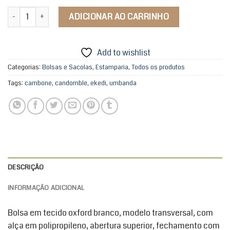
Bolsa Cambone / Ekedi quantidade
ADICIONAR AO CARRINHO
Add to wishlist
Categorias:
Bolsas e Sacolas
,
Estamparia
,
Todos os produtos
Tags:
cambone
,
candomble
,
ekedi
,
umbanda
DESCRIÇÃO
INFORMAÇÃO ADICIONAL
Bolsa em tecido oxford branco, modelo transversal, com
alça em polipropileno, abertura superior, fechamento com