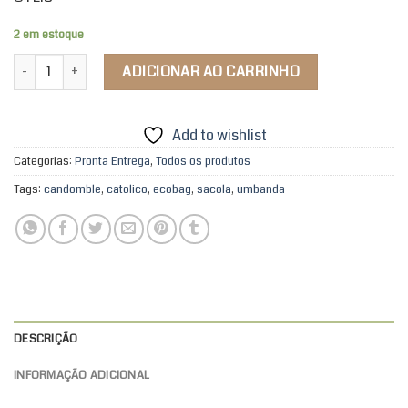
2 em estoque
Sacola Preto Velho quantidade
ADICIONAR AO CARRINHO
Add to wishlist
Categorias:
Pronta Entrega
,
Todos os produtos
Tags:
candomble
,
catolico
,
ecobag
,
sacola
,
umbanda
DESCRIÇÃO
INFORMAÇÃO ADICIONAL