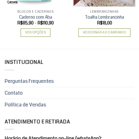
BLOCOS E CADERNOS
LEMBRANCINHAS
Caderno com Aba
Toalha Lembrancinha
Faixa
R$
85,90
–
R$
110,90
R$
18,00
de
preço:
VER OPÇÕES
ADICIONAR AO CARRINHO
R$85,90
através
Este
R$110,90
produto
tem
várias
INSTITUCIONAL
variantes.
As
opções
Perguntas Frequentes
podem
ser
Contato
escolhidas
Política de Vendas
na
página
do
ATENDIMENTO E RETIRADA
produto
Horário de Atendimento on-line (whatsApp):