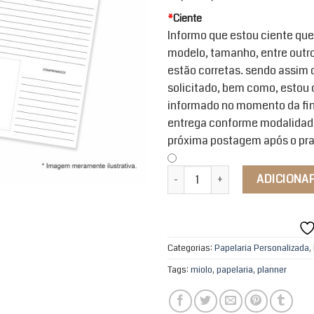
*
Ciente
Informo que estou ciente que 
modelo, tamanho, entre outro
estão corretas. sendo assim 
solicitado, bem como, estou
informado no momento da fin
entrega conforme modalidade
próxima postagem após o pra
Miolo Planner Semanal - Fichário
ADICIONA
Categorias:
Papelaria Personalizada
,
Tags:
miolo
,
papelaria
,
planner