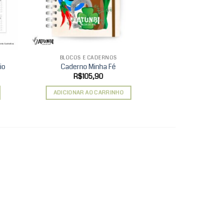
BLOCOS E CADERNOS
AGENDAS 
io
Caderno Minha Fé
Planner Pe
R$
105,90
R$
1
ADICIONAR AO CARRINHO
ADICIONAR 