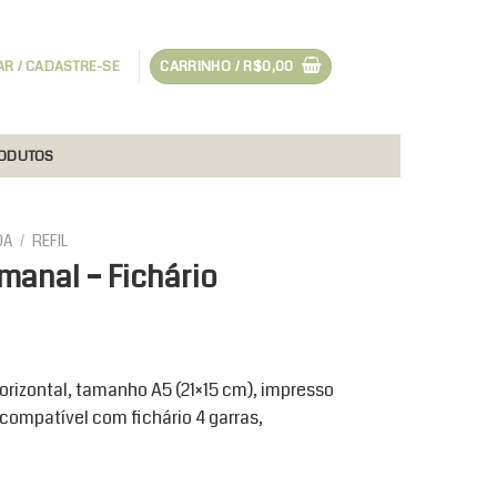
AR / CADASTRE-SE
CARRINHO /
R$
0,00
RODUTOS
DA
/
REFIL
manal – Fichário
orizontal, tamanho A5 (21×15 cm), impresso
compatível com fichário 4 garras,