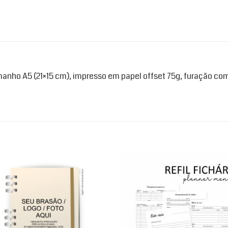
amanho A5 (21×15 cm), impresso em papel offset 75g, furação co
Add to
Ad
wishlist
wis