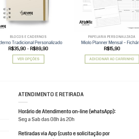
BLOCOS E CADERNOS
PAPELARIA PERSONALIZADA
derno Tradicional Personalizado
Miolo Planner Mensal – Fichár
Faixa
R$
35,90
–
R$
89,90
R$
15,90
de
preço:
VER OPÇÕES
ADICIONAR AO CARRINHO
R$35,90
através
Este
R$89,90
produto
tem
várias
ATENDIMENTO E RETIRADA
variantes.
As
opções
Horário de Atendimento on-line (whatsApp):
podem
Seg a Sab das 08h às 20h
ser
escolhidas
Retiradas via App (custo e solicitação por
na