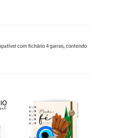
mpatível com fichário 4 garras, contendo
d to
Add to
hlist
wishlist