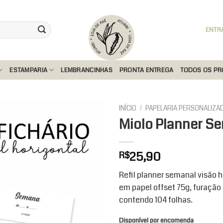
ENTR
ESTAMPARIA
LEMBRANCINHAS
PRONTA ENTREGA
TODOS OS P
INÍCIO
/
PAPELARIA PERSONALIZA
Miolo Planner Se
Add to
25,90
R$
wishlist
Refil planner semanal visão h
em papel offset 75g, furação 
contendo 104 folhas.
Disponível por encomenda