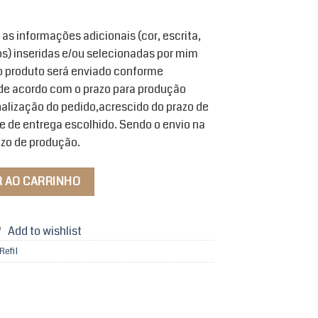
as informações adicionais (cor, escrita,
s) inseridas e/ou selecionadas por mim
o produto será enviado conforme
 de acordo com o prazo para produção
alização do pedido,acrescido do prazo de
 de entrega escolhido. Sendo o envio na
zo de produção.
 quantidade
R AO CARRINHO
Add to wishlist
Refil