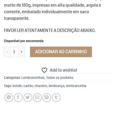
matte de 180g, impresso em alta qualidade, argola e
corrente, embalado individualmente em saco
transparente.
FAVOR LER ATENTAMENTE A DESCRIÇÃO ABAIXO.
Disponível por encomenda
Chaveiro Acrílico Meu Ori quantidade
ADICIONAR AO CARRINHO
Add to wishlist
Categorias:
Lembrancinhas
,
Todos os produtos
Tags:
brinde
,
cartão
,
chaveiro
,
lembrança
,
lembrancinha