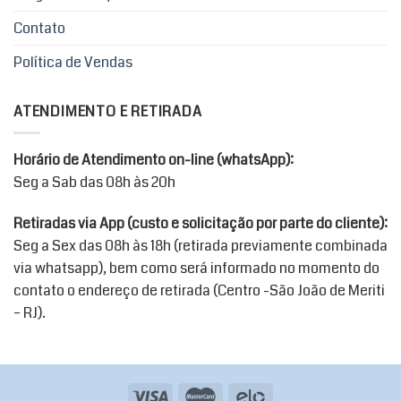
podem
ser
Contato
escolhidas
Política de Vendas
na
página
do
ATENDIMENTO E RETIRADA
produto
Horário de Atendimento on-line (whatsApp):
Seg a Sab das 08h às 20h
Retiradas via App (custo e solicitação por parte do cliente):
Seg a Sex das 08h às 18h (retirada previamente combinada
via whatsapp), bem como será informado no momento do
contato o endereço de retirada (Centro -São João de Meriti
– RJ).