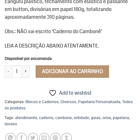
canguru plástico, fechamento com elástico e passante
em button, divisórias em papel 180g, totalizando
aproximadamente 310 páginas.
Obs.: NÃO vai escrito ‘Caderno do Cambonê’
LEIA A DESCRIÇÃO ABAIXO ATENTAMENTE.
Disponível por encomenda
Caderno do Cambonê quantidade
ADICIONAR AO CARRINHO
Add to wishlist
Categorias:
Blocos e Cadernos
,
Diversos
,
Papelaria Personalizada
,
Todos
os produtos
Tags:
atendimento
,
caderno
,
cambone
,
entidade
,
guias
,
orixa
,
papelaria
,
terreiro