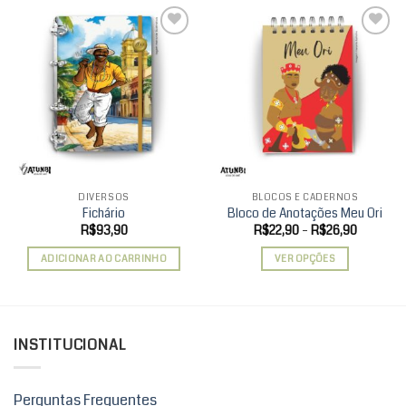
Add to
Add to
wishlist
wishlist
DIVERSOS
BLOCOS E CADERNOS
Fichário
Bloco de Anotações Meu Ori
Faixa
R$
93,90
R$
22,90
–
R$
26,90
de
preço:
ADICIONAR AO CARRINHO
VER OPÇÕES
R$22,90
através
Este
R$26,90
produto
tem
várias
INSTITUCIONAL
variantes.
As
opções
Perguntas Frequentes