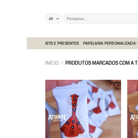
Skip
to
Pesquisar
content
por:
KITS E PRESENTES
PAPELARIA PERSONALIZADA
INÍCIO
/
PRODUTOS MARCADOS COM A TA
Add to
wishlist