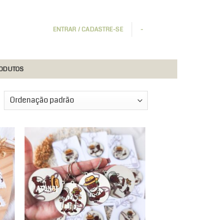
ENTRAR / CADASTRE-SE
-
RODUTOS
 to
Add to
ist
wishlist