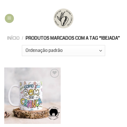
Skip
to
content
INÍCIO
/
PRODUTOS MARCADOS COM A TAG “IBEJADA”
Add to
wishlist