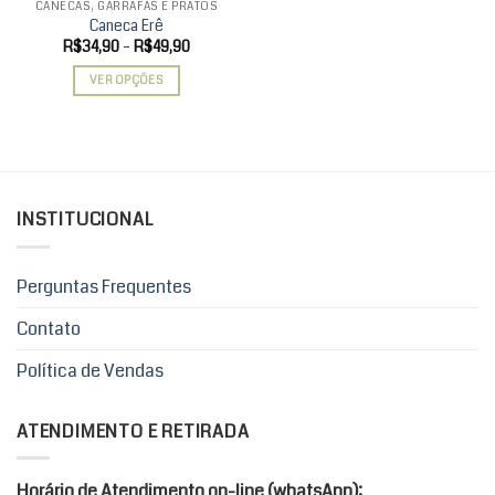
CANECAS, GARRAFAS E PRATOS
Caneca Erê
Faixa
R$
34,90
–
R$
49,90
de
preço:
VER OPÇÕES
R$34,90
através
Este
R$49,90
produto
tem
várias
variantes.
INSTITUCIONAL
As
opções
podem
Perguntas Frequentes
ser
escolhidas
Contato
na
página
Política de Vendas
do
produto
ATENDIMENTO E RETIRADA
Horário de Atendimento on-line (whatsApp):