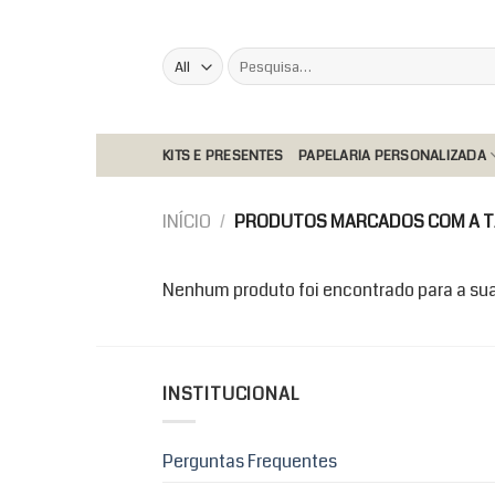
Skip
to
Pesquisar
content
por:
KITS E PRESENTES
PAPELARIA PERSONALIZADA
INÍCIO
/
PRODUTOS MARCADOS COM A T
Nenhum produto foi encontrado para a sua
INSTITUCIONAL
Perguntas Frequentes